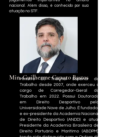
julgamentos importantes no âmbito
nacional. Além disso, é conhecido por sua
atuação no STF.
Min. Guilherme Caputo Bastos
Ministro do Tribunal Superior do
Trabalho desde 2007, onde exerceu o
cargo de Corregedor-Geral do
Trabalho em 2022. Possui Doutorado
em Direito Desportivo pela
Universidade Nove de Julho. É fundador
e ex-presidente da Academia Nacional
de Direito Desportivo (ANDD) e atual
Presidente da Academia Brasileira de
Direito Portuário e Marítimo (ABDPM),