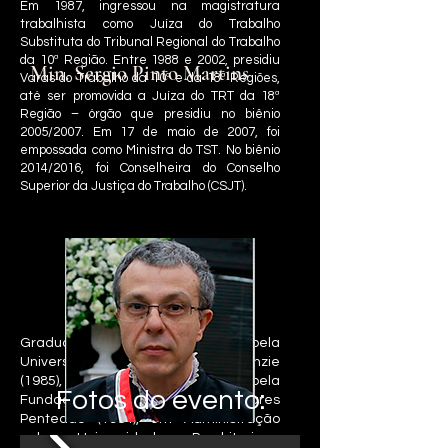
Em 1987, ingressou na magistratura
trabalhista como Juíza do Trabalho
Substituta do Tribunal Regional do Trabalho
da 10ª Região. Entre 1988 e 2002, presidiu
Min. Sergio Pinto Martins
Varas do Trabalho da 10ª e da 18ª Regiões,
até ser promovida a Juíza do TRT da 18ª
Região – órgão que presidiu no biênio
2005/2007. Em 17 de maio de 2007, foi
empossada como Ministra do TST. No biênio
2014/2016, foi Conselheira do Conselho
Superior da Justiça do Trabalho (CSJT).
Graduado em Direito pela
Universidade Presbiteriana Mackenzie
(1985), em Ciências Contábeis pela
Fotos do evento:
Fundação Escola de Comércio Álvares
Penteado (1984), em Administração
pela Universidade Presbiteriana